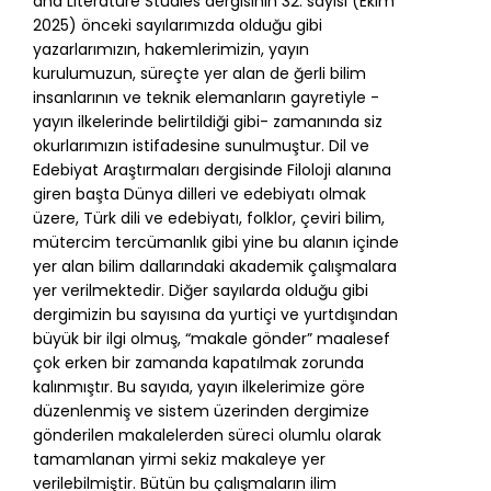
and Literature Studies dergisinin 32. sayısı (Ekim
2025) önceki sayılarımızda olduğu gibi
yazarlarımızın, hakemlerimizin, yayın
kurulumuzun, süreçte yer alan de ğerli bilim
insanlarının ve teknik elemanların gayretiyle -
yayın ilkelerinde belirtildiği gibi- zamanında siz
okurlarımızın istifadesine sunulmuştur. Dil ve
Edebiyat Araştırmaları dergisinde Filoloji alanına
giren başta Dünya dilleri ve edebiyatı olmak
üzere, Türk dili ve edebiyatı, folklor, çeviri bilim,
mütercim tercümanlık gibi yine bu alanın içinde
yer alan bilim dallarındaki akademik çalışmalara
yer verilmektedir. Diğer sayılarda olduğu gibi
dergimizin bu sayısına da yurtiçi ve yurtdışından
büyük bir ilgi olmuş, “makale gönder” maalesef
çok erken bir zamanda kapatılmak zorunda
kalınmıştır. Bu sayıda, yayın ilkelerimize göre
düzenlenmiş ve sistem üzerinden dergimize
gönderilen makalelerden süreci olumlu olarak
tamamlanan yirmi sekiz makaleye yer
verilebilmiştir. Bütün bu çalışmaların ilim