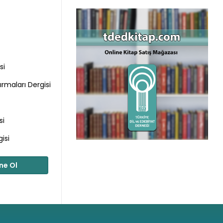
si
ırmaları Dergisi
si
isi
ne Ol